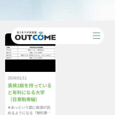
2024/01/11
英検2級を持っている
と有利になる大学
（日東駒専編）
❅あっという間に英語が読
めるようになる「無料春期