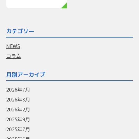
講習３日間」開催！ まず
は気軽に資料請求を
❅OUTCOMEの英検合格保
証制度の 詳細はコチラ↓↓
最近では英検のスコアを使
カテゴリー
って入試が受けられる大学
が増えてきました。皆さん
NEWS
[…]
コラム
月別アーカイブ
2026年7月
2026年3月
2026年2月
2025年9月
2025年7月