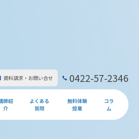
0422-57-2346
資料請求・お問い合せ
講師紹
よくある
無料体験
コラ
介
質問
授業
ム