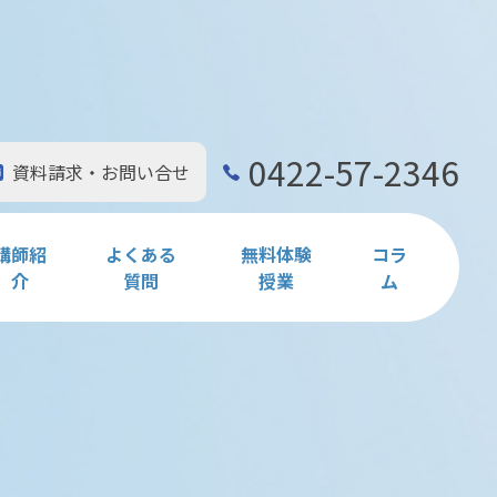
0422-57-2346
資料請求・お問い合せ
講師紹
よくある
無料体験
コラ
介
質問
授業
ム